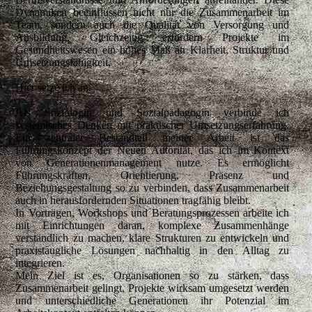
Dynamiken beeinflussen nicht nur die Zusammenarbeit im
Team, sondern auch die Qualität von Versorgung und
Ausbildung. Gleichzeitig erfordern Projekte im
Gesundheitswesen ein hohes Maß an Klarheit, Struktur und
Umsetzungsfähigkeit.
Hier setze ich an.
Als Soziologin und Sozialpädagogin verbinde ich
systemisches Denken mit praktischer Umsetzungserfahrung.
Ein zentraler Bestandteil meiner Arbeit ist das
Führungskonzept der Neuen Autorität, das ich im Kontext
von Generationenmanagement nutze. Es ermöglicht
Führungskräften, Orientierung, Präsenz und
Beziehungsgestaltung so zu verbinden, dass Zusammenarbeit
auch in herausfordernden Situationen tragfähig bleibt.
In Vorträgen, Workshops und Beratungsprozessen arbeite ich
mit Einrichtungen daran, komplexe Zusammenhänge
verständlich zu machen, klare Strukturen zu entwickeln und
praxistaugliche Lösungen nachhaltig in den Alltag zu
integrieren.
Mein Ziel ist es, Organisationen so zu stärken, dass
Zusammenarbeit gelingt, Projekte wirksam umgesetzt werden
und unterschiedliche Generationen ihr Potenzial im