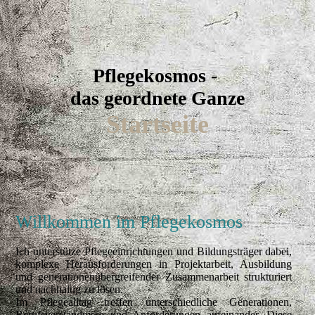
Pflegekosmos -
das geordnete Ganze
Startseite
Willkommen im Pflegekosmos
Ich unterstütze Pflegeeinrichtungen und Bildungsträger dabei,
komplexe Herausforderungen in Projektarbeit, Ausbildung
und generationenübergreifender Zusammenarbeit strukturiert
und nachhaltig zu lösen.
Im Pflegealltag treffen unterschiedliche Generationen,
Berufsverständnisse und Anforderungen aufeinander. Diese