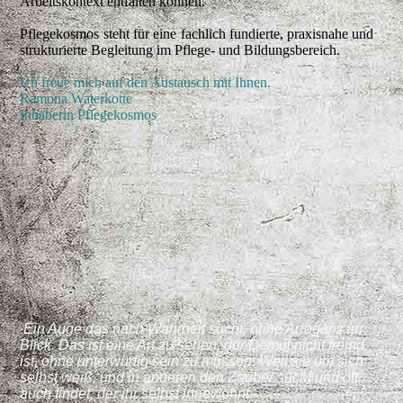
Arbeitskontext entfalten können.
Pflegekosmos steht für eine fachlich fundierte, praxisnahe und
strukturierte Begleitung im Pflege- und Bildungsbereich.
Ich freue mich auf den Austausch mit Ihnen.
Ramona Waterkotte
Inhaberin Pflegekosmos
Ein Auge das nach Wahrheit sucht, ohne Arroganz im
Blick. Das ist eine Art zu sehen, der Demut nicht fremd
ist, ohne unterwürfig sein zu müssen. Weil sie um sich
selbst weiß, und in anderen den Zauber sucht und oft
auch findet, der ihr selbst innewohnt.